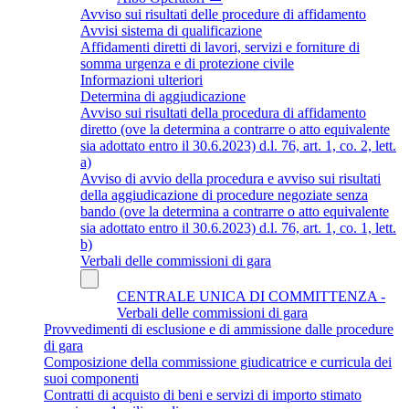
Avviso sui risultati delle procedure di affidamento
Avvisi sistema di qualificazione
Affidamenti diretti di lavori, servizi e forniture di
somma urgenza e di protezione civile
Informazioni ulteriori
Determina di aggiudicazione
Avviso sui risultati della procedura di affidamento
diretto (ove la determina a contrarre o atto equivalente
sia adottato entro il 30.6.2023) d.l. 76, art. 1, co. 2, lett.
a)
Avviso di avvio della procedura e avviso sui risultati
della aggiudicazione di procedure negoziate senza
bando (ove la determina a contrarre o atto equivalente
sia adottato entro il 30.6.2023) d.l. 76, art. 1, co. 1, lett.
b)
Verbali delle commissioni di gara
CENTRALE UNICA DI COMMITTENZA -
Verbali delle commissioni di gara
Provvedimenti di esclusione e di ammissione dalle procedure
di gara
Composizione della commissione giudicatrice e curricula dei
suoi componenti
Contratti di acquisto di beni e servizi di importo stimato