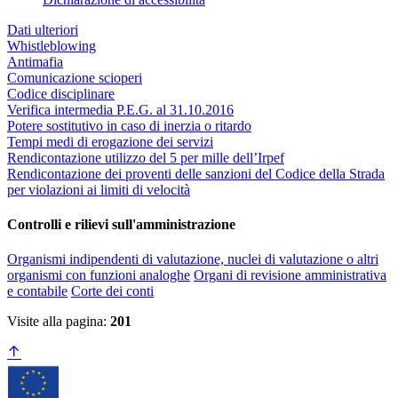
Dati ulteriori
Whistleblowing
Antimafia
Comunicazione scioperi
Codice disciplinare
Verifica intermedia P.E.G. al 31.10.2016
Potere sostitutivo in caso di inerzia o ritardo
Tempi medi di erogazione dei servizi
Rendicontazione utilizzo del 5 per mille dell’Irpef
Rendicontazione dei proventi delle sanzioni del Codice della Strada
per violazioni ai limiti di velocità
Controlli e rilievi sull'amministrazione
Organismi indipendenti di valutazione, nuclei di valutazione o altri
organismi con funzioni analoghe
Organi di revisione amministrativa
e contabile
Corte dei conti
Visite alla pagina:
201