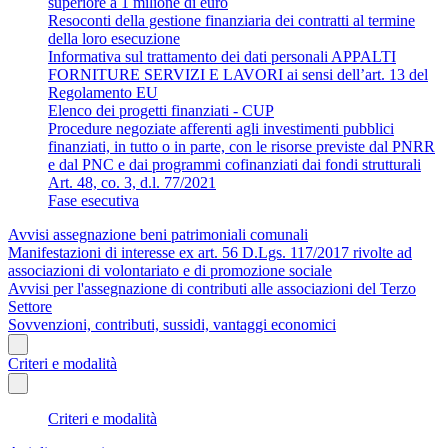
superiore a 1 milione di euro
Resoconti della gestione finanziaria dei contratti al termine
della loro esecuzione
Informativa sul trattamento dei dati personali APPALTI
FORNITURE SERVIZI E LAVORI ai sensi dell’art. 13 del
Regolamento EU
Elenco dei progetti finanziati - CUP
Procedure negoziate afferenti agli investimenti pubblici
finanziati, in tutto o in parte, con le risorse previste dal PNRR
e dal PNC e dai programmi cofinanziati dai fondi strutturali
Art. 48, co. 3, d.l. 77/2021
Fase esecutiva
Avvisi assegnazione beni patrimoniali comunali
Manifestazioni di interesse ex art. 56 D.Lgs. 117/2017 rivolte ad
associazioni di volontariato e di promozione sociale
Avvisi per l'assegnazione di contributi alle associazioni del Terzo
Settore
Sovvenzioni, contributi, sussidi, vantaggi economici
Criteri e modalità
Criteri e modalità