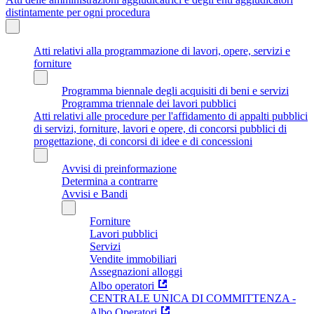
distintamente per ogni procedura
Atti relativi alla programmazione di lavori, opere, servizi e
forniture
Programma biennale degli acquisiti di beni e servizi
Programma triennale dei lavori pubblici
Atti relativi alle procedure per l'affidamento di appalti pubblici
di servizi, forniture, lavori e opere, di concorsi pubblici di
progettazione, di concorsi di idee e di concessioni
Avvisi di preinformazione
Determina a contrarre
Avvisi e Bandi
Forniture
Lavori pubblici
Servizi
Vendite immobiliari
Assegnazioni alloggi
Albo operatori
CENTRALE UNICA DI COMMITTENZA -
Albo Operatori