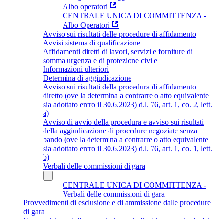
Albo operatori
CENTRALE UNICA DI COMMITTENZA -
Albo Operatori
Avviso sui risultati delle procedure di affidamento
Avvisi sistema di qualificazione
Affidamenti diretti di lavori, servizi e forniture di
somma urgenza e di protezione civile
Informazioni ulteriori
Determina di aggiudicazione
Avviso sui risultati della procedura di affidamento
diretto (ove la determina a contrarre o atto equivalente
sia adottato entro il 30.6.2023) d.l. 76, art. 1, co. 2, lett.
a)
Avviso di avvio della procedura e avviso sui risultati
della aggiudicazione di procedure negoziate senza
bando (ove la determina a contrarre o atto equivalente
sia adottato entro il 30.6.2023) d.l. 76, art. 1, co. 1, lett.
b)
Verbali delle commissioni di gara
CENTRALE UNICA DI COMMITTENZA -
Verbali delle commissioni di gara
Provvedimenti di esclusione e di ammissione dalle procedure
di gara