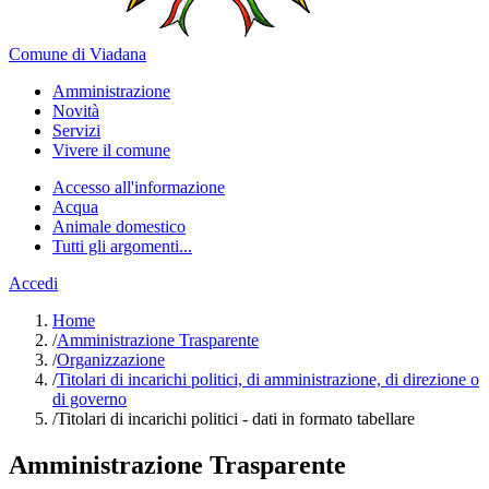
Comune di Viadana
Amministrazione
Novità
Servizi
Vivere il comune
Accesso all'informazione
Acqua
Animale domestico
Tutti gli argomenti...
Accedi
Home
/
Amministrazione Trasparente
/
Organizzazione
/
Titolari di incarichi politici, di amministrazione, di direzione o
di governo
/
Titolari di incarichi politici - dati in formato tabellare
Amministrazione Trasparente