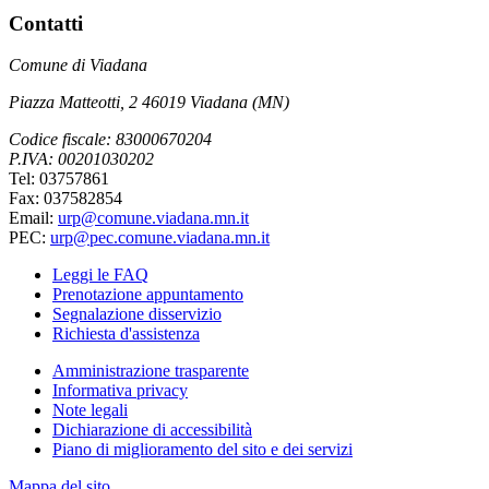
Contatti
Comune di Viadana
Piazza Matteotti, 2 46019 Viadana (MN)
Codice fiscale: 83000670204
P.IVA: 00201030202
Tel: 03757861
Fax: 037582854
Email:
urp@comune.viadana.mn.it
PEC:
urp@pec.comune.viadana.mn.it
Leggi le FAQ
Prenotazione appuntamento
Segnalazione disservizio
Richiesta d'assistenza
Amministrazione trasparente
Informativa privacy
Note legali
Dichiarazione di accessibilità
Piano di miglioramento del sito e dei servizi
Mappa del sito