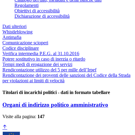
Regolamenti
Obiettivi di accessibilità
Dichiarazione di accessibilità
Dati ulteriori
Whistleblowing
Antimafia
Comunicazione scioperi
Codice disciplinare
Verifica intermedia P.E.G. al 31.10.2016
Potere sostitutivo in caso di inerzia o ritardo
Tempi medi di erogazione dei servizi
Rendicontazione utilizzo del 5 per mille dell’Irpef
Rendicontazione dei proventi delle sanzioni del Codice della Strada
per violazioni ai limiti di velocità
Titolari di incarichi politici - dati in formato tabellare
Organi di indirizzo politico amministrativo
Visite alla pagina:
147