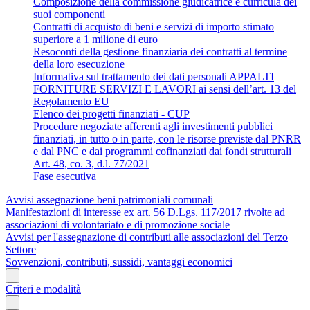
Composizione della commissione giudicatrice e curricula dei
suoi componenti
Contratti di acquisto di beni e servizi di importo stimato
superiore a 1 milione di euro
Resoconti della gestione finanziaria dei contratti al termine
della loro esecuzione
Informativa sul trattamento dei dati personali APPALTI
FORNITURE SERVIZI E LAVORI ai sensi dell’art. 13 del
Regolamento EU
Elenco dei progetti finanziati - CUP
Procedure negoziate afferenti agli investimenti pubblici
finanziati, in tutto o in parte, con le risorse previste dal PNRR
e dal PNC e dai programmi cofinanziati dai fondi strutturali
Art. 48, co. 3, d.l. 77/2021
Fase esecutiva
Avvisi assegnazione beni patrimoniali comunali
Manifestazioni di interesse ex art. 56 D.Lgs. 117/2017 rivolte ad
associazioni di volontariato e di promozione sociale
Avvisi per l'assegnazione di contributi alle associazioni del Terzo
Settore
Sovvenzioni, contributi, sussidi, vantaggi economici
Criteri e modalità