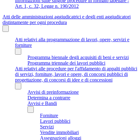
Informazioni sulle singole procedure in formato tabellare -
Art. 1, c. 32, Legge n. 190/2012
Atti delle amministrazioni aggiudicatrici e degli enti aggiudicatori
distintamente per ogni procedura
Atti relativi alla programmazione di lavori, opere, servizi e
forniture
Programma biennale degli acquisiti di beni e servizi
Programma triennale dei lavori pubblici
Atti relativi alle procedure per l'affidamento di appalti pubblici
di servizi, forniture, lavori e opere, di concorsi pubblici di
progettazione, di concorsi di idee e di concessioni
Avvisi di preinformazione
Determina a contrarre
Avvisi e Bandi
Forniture
Lavori pubblici
Servizi
Vendite immobiliari
Assegnazioni alloggi