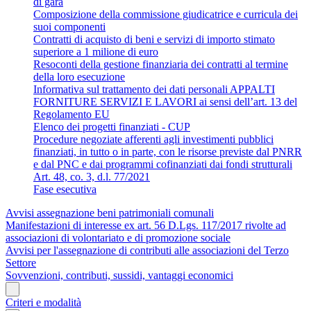
di gara
Composizione della commissione giudicatrice e curricula dei
suoi componenti
Contratti di acquisto di beni e servizi di importo stimato
superiore a 1 milione di euro
Resoconti della gestione finanziaria dei contratti al termine
della loro esecuzione
Informativa sul trattamento dei dati personali APPALTI
FORNITURE SERVIZI E LAVORI ai sensi dell’art. 13 del
Regolamento EU
Elenco dei progetti finanziati - CUP
Procedure negoziate afferenti agli investimenti pubblici
finanziati, in tutto o in parte, con le risorse previste dal PNRR
e dal PNC e dai programmi cofinanziati dai fondi strutturali
Art. 48, co. 3, d.l. 77/2021
Fase esecutiva
Avvisi assegnazione beni patrimoniali comunali
Manifestazioni di interesse ex art. 56 D.Lgs. 117/2017 rivolte ad
associazioni di volontariato e di promozione sociale
Avvisi per l'assegnazione di contributi alle associazioni del Terzo
Settore
Sovvenzioni, contributi, sussidi, vantaggi economici
Criteri e modalità