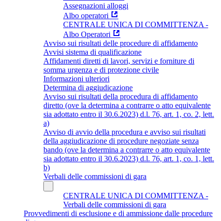
Assegnazioni alloggi
Albo operatori
CENTRALE UNICA DI COMMITTENZA -
Albo Operatori
Avviso sui risultati delle procedure di affidamento
Avvisi sistema di qualificazione
Affidamenti diretti di lavori, servizi e forniture di
somma urgenza e di protezione civile
Informazioni ulteriori
Determina di aggiudicazione
Avviso sui risultati della procedura di affidamento
diretto (ove la determina a contrarre o atto equivalente
sia adottato entro il 30.6.2023) d.l. 76, art. 1, co. 2, lett.
a)
Avviso di avvio della procedura e avviso sui risultati
della aggiudicazione di procedure negoziate senza
bando (ove la determina a contrarre o atto equivalente
sia adottato entro il 30.6.2023) d.l. 76, art. 1, co. 1, lett.
b)
Verbali delle commissioni di gara
CENTRALE UNICA DI COMMITTENZA -
Verbali delle commissioni di gara
Provvedimenti di esclusione e di ammissione dalle procedure