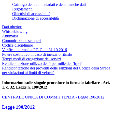
Catalogo dei dati, metadati e della banche dati
Regolamenti
Obiettivi di accessibilità
Dichiarazione di accessibilità
Dati ulteriori
Whistleblowing
Antimafia
Comunicazione scioperi
Codice disciplinare
Verifica intermedia P.E.G. al 31.10.2016
Potere sostitutivo in caso di inerzia o ritardo
Tempi medi di erogazione dei servizi
Rendicontazione utilizzo del 5 per mille dell’Irpef
Rendicontazione dei proventi delle sanzioni del Codice della Strada
per violazioni ai limiti di velocità
Informazioni sulle singole procedure in formato tabellare - Art.
1, c. 32, Legge n. 190/2012
CENTRALE UNICA DI COMMITTENZA - Legge 190/2012
Legge 190/2012