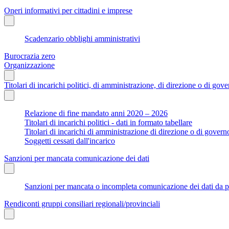
Oneri informativi per cittadini e imprese
Scadenzario obblighi amministrativi
Burocrazia zero
Organizzazione
Titolari di incarichi politici, di amministrazione, di direzione o di gov
Relazione di fine mandato anni 2020 – 2026
Titolari di incarichi politici - dati in formato tabellare
Titolari di incarichi di amministrazione di direzione o di govern
Soggetti cessati dall'incarico
Sanzioni per mancata comunicazione dei dati
Sanzioni per mancata o incompleta comunicazione dei dati da parte
Rendiconti gruppi consiliari regionali/provinciali