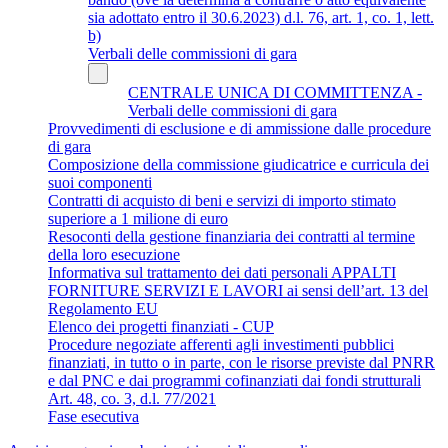
sia adottato entro il 30.6.2023) d.l. 76, art. 1, co. 1, lett.
b)
Verbali delle commissioni di gara
CENTRALE UNICA DI COMMITTENZA -
Verbali delle commissioni di gara
Provvedimenti di esclusione e di ammissione dalle procedure
di gara
Composizione della commissione giudicatrice e curricula dei
suoi componenti
Contratti di acquisto di beni e servizi di importo stimato
superiore a 1 milione di euro
Resoconti della gestione finanziaria dei contratti al termine
della loro esecuzione
Informativa sul trattamento dei dati personali APPALTI
FORNITURE SERVIZI E LAVORI ai sensi dell’art. 13 del
Regolamento EU
Elenco dei progetti finanziati - CUP
Procedure negoziate afferenti agli investimenti pubblici
finanziati, in tutto o in parte, con le risorse previste dal PNRR
e dal PNC e dai programmi cofinanziati dai fondi strutturali
Art. 48, co. 3, d.l. 77/2021
Fase esecutiva