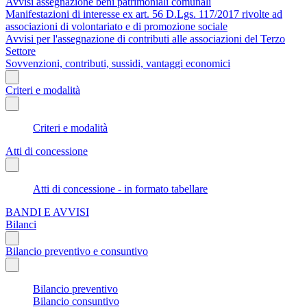
Avvisi assegnazione beni patrimoniali comunali
Manifestazioni di interesse ex art. 56 D.Lgs. 117/2017 rivolte ad
associazioni di volontariato e di promozione sociale
Avvisi per l'assegnazione di contributi alle associazioni del Terzo
Settore
Sovvenzioni, contributi, sussidi, vantaggi economici
Criteri e modalità
Criteri e modalità
Atti di concessione
Atti di concessione - in formato tabellare
BANDI E AVVISI
Bilanci
Bilancio preventivo e consuntivo
Bilancio preventivo
Bilancio consuntivo