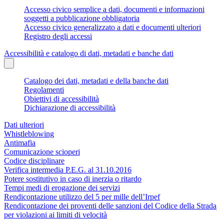
Accesso civico semplice a dati, documenti e informazioni
soggetti a pubblicazione obbligatoria
Accesso civico generalizzato a dati e documenti ulteriori
Registro degli accessi
Accessibilità e catalogo di dati, metadati e banche dati
Catalogo dei dati, metadati e della banche dati
Regolamenti
Obiettivi di accessibilità
Dichiarazione di accessibilità
Dati ulteriori
Whistleblowing
Antimafia
Comunicazione scioperi
Codice disciplinare
Verifica intermedia P.E.G. al 31.10.2016
Potere sostitutivo in caso di inerzia o ritardo
Tempi medi di erogazione dei servizi
Rendicontazione utilizzo del 5 per mille dell’Irpef
Rendicontazione dei proventi delle sanzioni del Codice della Strada
per violazioni ai limiti di velocità