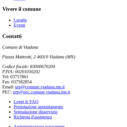
Vivere il comune
Luoghi
Eventi
Contatti
Comune di Viadana
Piazza Matteotti, 2 46019 Viadana (MN)
Codice fiscale: 83000670204
P.IVA: 00201030202
Tel: 03757861
Fax: 037582854
Email:
urp@comune.viadana.mn.it
PEC:
urp@pec.comune.viadana.mn.it
Leggi le FAQ
Prenotazione appuntamento
Segnalazione disservizio
Richiesta d'assistenza
Amministrazione trasparente