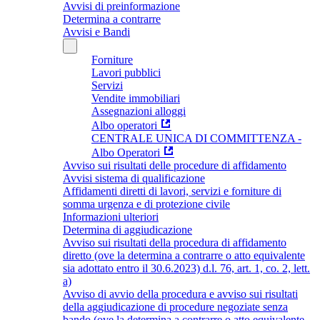
Avvisi di preinformazione
Determina a contrarre
Avvisi e Bandi
Forniture
Lavori pubblici
Servizi
Vendite immobiliari
Assegnazioni alloggi
Albo operatori
CENTRALE UNICA DI COMMITTENZA -
Albo Operatori
Avviso sui risultati delle procedure di affidamento
Avvisi sistema di qualificazione
Affidamenti diretti di lavori, servizi e forniture di
somma urgenza e di protezione civile
Informazioni ulteriori
Determina di aggiudicazione
Avviso sui risultati della procedura di affidamento
diretto (ove la determina a contrarre o atto equivalente
sia adottato entro il 30.6.2023) d.l. 76, art. 1, co. 2, lett.
a)
Avviso di avvio della procedura e avviso sui risultati
della aggiudicazione di procedure negoziate senza
bando (ove la determina a contrarre o atto equivalente