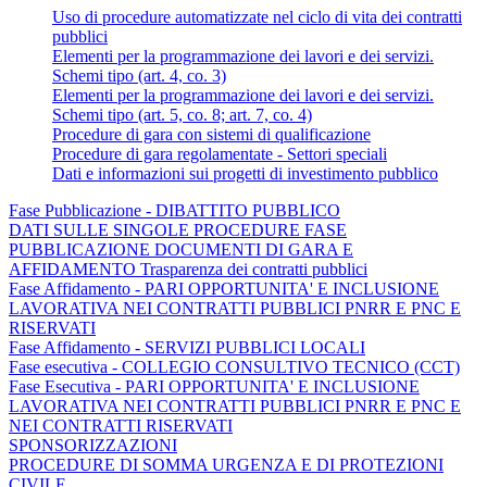
Uso di procedure automatizzate nel ciclo di vita dei contratti
pubblici
Elementi per la programmazione dei lavori e dei servizi.
Schemi tipo (art. 4, co. 3)
Elementi per la programmazione dei lavori e dei servizi.
Schemi tipo (art. 5, co. 8; art. 7, co. 4)
Procedure di gara con sistemi di qualificazione
Procedure di gara regolamentate - Settori speciali
Dati e informazioni sui progetti di investimento pubblico
Fase Pubblicazione - DIBATTITO PUBBLICO
DATI SULLE SINGOLE PROCEDURE FASE
PUBBLICAZIONE DOCUMENTI DI GARA E
AFFIDAMENTO Trasparenza dei contratti pubblici
Fase Affidamento - PARI OPPORTUNITA' E INCLUSIONE
LAVORATIVA NEI CONTRATTI PUBBLICI PNRR E PNC E
RISERVATI
Fase Affidamento - SERVIZI PUBBLICI LOCALI
Fase esecutiva - COLLEGIO CONSULTIVO TECNICO (CCT)
Fase Esecutiva - PARI OPPORTUNITA' E INCLUSIONE
LAVORATIVA NEI CONTRATTI PUBBLICI PNRR E PNC E
NEI CONTRATTI RISERVATI
SPONSORIZZAZIONI
PROCEDURE DI SOMMA URGENZA E DI PROTEZIONI
CIVILE