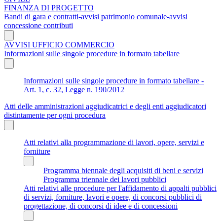
FINANZA DI PROGETTO
Bandi di gara e contratti-avvisi patrimonio comunale-avvisi
concessione contributi
AVVISI UFFICIO COMMERCIO
Informazioni sulle singole procedure in formato tabellare
Informazioni sulle singole procedure in formato tabellare -
Art. 1, c. 32, Legge n. 190/2012
Atti delle amministrazioni aggiudicatrici e degli enti aggiudicatori
distintamente per ogni procedura
Atti relativi alla programmazione di lavori, opere, servizi e
forniture
Programma biennale degli acquisiti di beni e servizi
Programma triennale dei lavori pubblici
Atti relativi alle procedure per l'affidamento di appalti pubblici
di servizi, forniture, lavori e opere, di concorsi pubblici di
progettazione, di concorsi di idee e di concessioni