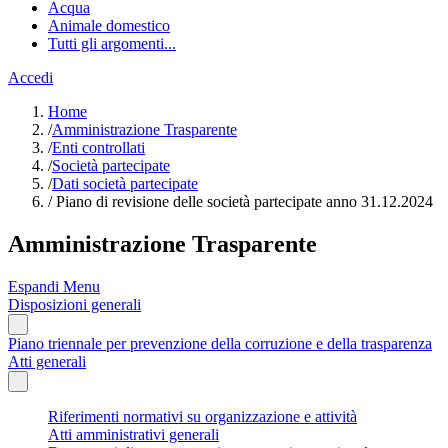
Acqua
Animale domestico
Tutti gli argomenti...
Accedi
Home
/
Amministrazione Trasparente
/
Enti controllati
/
Società partecipate
/
Dati società partecipate
/
Piano di revisione delle società partecipate anno 31.12.2024
Amministrazione Trasparente
Espandi Menu
Disposizioni generali
Piano triennale per prevenzione della corruzione e della trasparenza
Atti generali
Riferimenti normativi su organizzazione e attività
Atti amministrativi generali