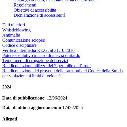
Regolamenti
Obiettivi di accessibilità
Dichiarazione di accessibilità
Dati ulteriori
Whistleblowing
Antimafia
Comunicazione scioperi
Codice disciplinare
Verifica intermedia P.E.G. al 31.10.2016
Potere sostitutivo in caso di inerzia o ritardo
Tempi medi di erogazione dei servizi
Rendicontazione utilizzo del 5 per mille dell’Irpef
Rendicontazione dei proventi delle sanzioni del Codice della Strada
per violazioni ai limiti di velocità
2024
Data di pubblicazione:
12/06/2024
Data di ultimo aggiornamento:
17/06/2025
Allegati