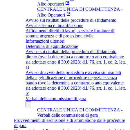
Albo operatori
CENTRALE UNICA DI COMMITTENZA -
Albo Operatori
Avviso sui risultati delle procedure di affidamento
Avvisi sistema di qualificazione
Affidamenti diretti di lavori, servizi e forniture di
somma urgenza e di protezione civile
Informazioni ulteriori
Determina di aggiudicazione
Avviso sui risultati della procedura di affidamento
diretto (ove la determina a contrarre o atto equivalente
sia adottato entro il 30.6.2023) d.l. 76, art. 1, co. 2, lett.
a)
Avviso di avvio della procedura e avviso sui risultati
della aggiudicazione di procedure negoziate senza
bando (ove la determina a contrarre o atto equivalente
sia adottato entro il 30.6.2023) d.l. 76, art. 1, co. 1, lett.
b)
Verbali delle commissioni di gara
CENTRALE UNICA DI COMMITTENZA -
Verbali delle commissioni di gara
Provvedimenti di esclusione e di ammissione dalle procedure
di gara