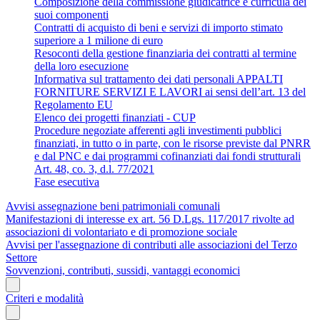
Composizione della commissione giudicatrice e curricula dei
suoi componenti
Contratti di acquisto di beni e servizi di importo stimato
superiore a 1 milione di euro
Resoconti della gestione finanziaria dei contratti al termine
della loro esecuzione
Informativa sul trattamento dei dati personali APPALTI
FORNITURE SERVIZI E LAVORI ai sensi dell’art. 13 del
Regolamento EU
Elenco dei progetti finanziati - CUP
Procedure negoziate afferenti agli investimenti pubblici
finanziati, in tutto o in parte, con le risorse previste dal PNRR
e dal PNC e dai programmi cofinanziati dai fondi strutturali
Art. 48, co. 3, d.l. 77/2021
Fase esecutiva
Avvisi assegnazione beni patrimoniali comunali
Manifestazioni di interesse ex art. 56 D.Lgs. 117/2017 rivolte ad
associazioni di volontariato e di promozione sociale
Avvisi per l'assegnazione di contributi alle associazioni del Terzo
Settore
Sovvenzioni, contributi, sussidi, vantaggi economici
Criteri e modalità