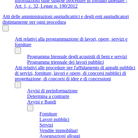
Informazioni sulle singole procedure in formato tabellare -
Art. 1, c. 32, Legge n. 190/2012
Atti delle amministrazioni aggiudicatrici e degli enti aggiudicatori
distintamente per ogni procedura
Atti relativi alla programmazione di lavori, opere, servizi e
forniture
Programma biennale degli acquisiti di beni e servizi
Programma triennale dei lavori pubblici
Atti relativi alle procedure per l'affidamento di appalti pubblici
di servizi, forniture, lavori e opere, di concorsi pubblici di
progettazione, di concorsi di idee e di concessioni
Avvisi di preinformazione
Determina a contrarre
Avvisi e Bandi
Forniture
Lavori pubblici
Servizi
Vendite immobiliari
Assegnazioni alloggi