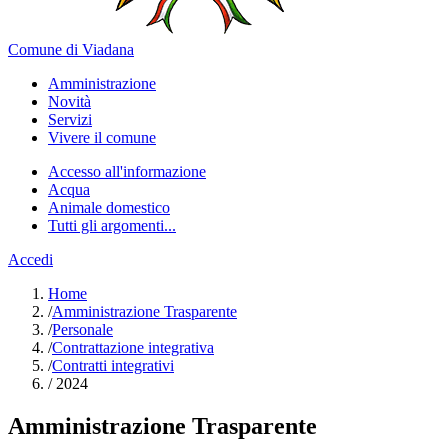
Comune di Viadana
Amministrazione
Novità
Servizi
Vivere il comune
Accesso all'informazione
Acqua
Animale domestico
Tutti gli argomenti...
Accedi
Home
/
Amministrazione Trasparente
/
Personale
/
Contrattazione integrativa
/
Contratti integrativi
/
2024
Amministrazione Trasparente