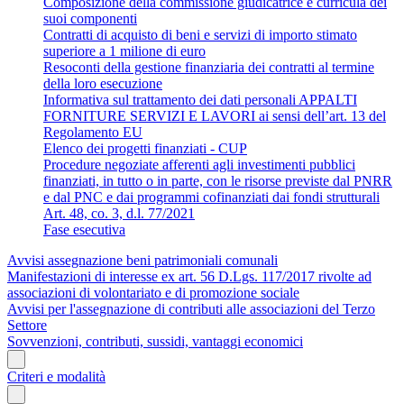
Composizione della commissione giudicatrice e curricula dei
suoi componenti
Contratti di acquisto di beni e servizi di importo stimato
superiore a 1 milione di euro
Resoconti della gestione finanziaria dei contratti al termine
della loro esecuzione
Informativa sul trattamento dei dati personali APPALTI
FORNITURE SERVIZI E LAVORI ai sensi dell’art. 13 del
Regolamento EU
Elenco dei progetti finanziati - CUP
Procedure negoziate afferenti agli investimenti pubblici
finanziati, in tutto o in parte, con le risorse previste dal PNRR
e dal PNC e dai programmi cofinanziati dai fondi strutturali
Art. 48, co. 3, d.l. 77/2021
Fase esecutiva
Avvisi assegnazione beni patrimoniali comunali
Manifestazioni di interesse ex art. 56 D.Lgs. 117/2017 rivolte ad
associazioni di volontariato e di promozione sociale
Avvisi per l'assegnazione di contributi alle associazioni del Terzo
Settore
Sovvenzioni, contributi, sussidi, vantaggi economici
Criteri e modalità