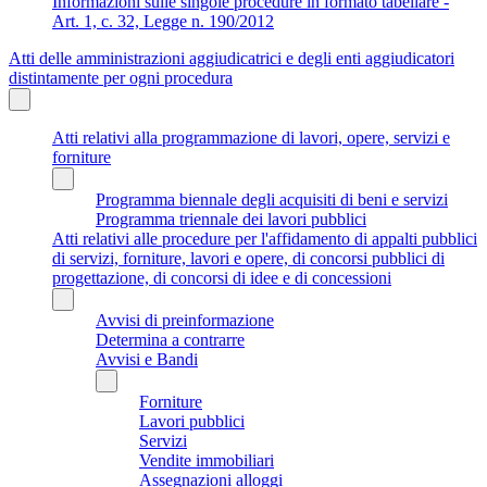
Informazioni sulle singole procedure in formato tabellare -
Art. 1, c. 32, Legge n. 190/2012
Atti delle amministrazioni aggiudicatrici e degli enti aggiudicatori
distintamente per ogni procedura
Atti relativi alla programmazione di lavori, opere, servizi e
forniture
Programma biennale degli acquisiti di beni e servizi
Programma triennale dei lavori pubblici
Atti relativi alle procedure per l'affidamento di appalti pubblici
di servizi, forniture, lavori e opere, di concorsi pubblici di
progettazione, di concorsi di idee e di concessioni
Avvisi di preinformazione
Determina a contrarre
Avvisi e Bandi
Forniture
Lavori pubblici
Servizi
Vendite immobiliari
Assegnazioni alloggi