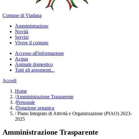
Comune di Viadana
Amministrazione
Novità
Servizi
Vivere il comune
Accesso all'informazione
Acqua
Animale domestico
Tutti gli argomenti...
Accedi
Home
/
Amministrazione Trasparente
/
Personale
/
Dotazione organica
/
Piano Integrato di Attività e Organizzazione (PIAO) 2023-
2025
Amministrazione Trasparente