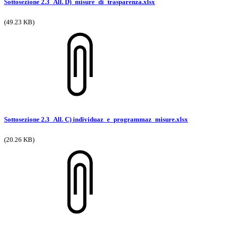
Sottosezione 2.3_All. D)_misure_di_trasparenza.xlsx
(49.23 KB)
Sottosezione 2.3_All. C) individuaz_e_programmaz_misure.xlsx
(20.26 KB)