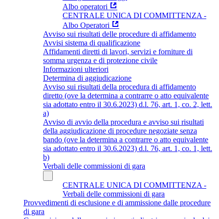
Albo operatori
CENTRALE UNICA DI COMMITTENZA -
Albo Operatori
Avviso sui risultati delle procedure di affidamento
Avvisi sistema di qualificazione
Affidamenti diretti di lavori, servizi e forniture di
somma urgenza e di protezione civile
Informazioni ulteriori
Determina di aggiudicazione
Avviso sui risultati della procedura di affidamento
diretto (ove la determina a contrarre o atto equivalente
sia adottato entro il 30.6.2023) d.l. 76, art. 1, co. 2, lett.
a)
Avviso di avvio della procedura e avviso sui risultati
della aggiudicazione di procedure negoziate senza
bando (ove la determina a contrarre o atto equivalente
sia adottato entro il 30.6.2023) d.l. 76, art. 1, co. 1, lett.
b)
Verbali delle commissioni di gara
CENTRALE UNICA DI COMMITTENZA -
Verbali delle commissioni di gara
Provvedimenti di esclusione e di ammissione dalle procedure
di gara