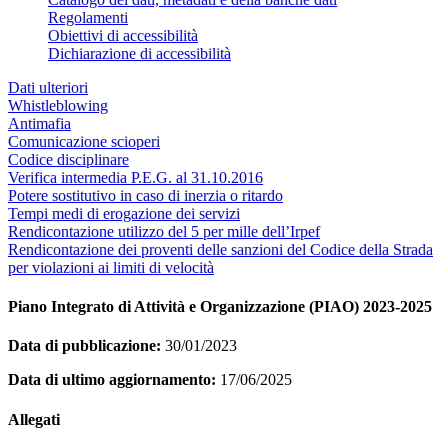
Regolamenti
Obiettivi di accessibilità
Dichiarazione di accessibilità
Dati ulteriori
Whistleblowing
Antimafia
Comunicazione scioperi
Codice disciplinare
Verifica intermedia P.E.G. al 31.10.2016
Potere sostitutivo in caso di inerzia o ritardo
Tempi medi di erogazione dei servizi
Rendicontazione utilizzo del 5 per mille dell’Irpef
Rendicontazione dei proventi delle sanzioni del Codice della Strada
per violazioni ai limiti di velocità
Piano Integrato di Attività e Organizzazione (PIAO) 2023-2025
Data di pubblicazione:
30/01/2023
Data di ultimo aggiornamento:
17/06/2025
Allegati