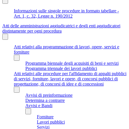
Informazioni sulle singole procedure in formato tabellare -
Art. 1, c. 32, Legge n. 190/2012
Atti delle amministrazioni aggiudicatrici e degli enti aggiudicatori
distintamente per ogni procedura
Atti relativi alla programmazione di lavori, opere, servizi e
forniture
Programma biennale degli acquisiti di beni e servizi
Programma triennale dei lavori pubblici
Atti relativi alle procedure per l'affidamento di appalti pubblici
di servizi, forniture, lavori e opere, di concorsi pubblici di
progettazione, di concorsi di idee e di concessioni
Avvisi di preinformazione
Determina a contrarre
Avvisi e Bandi
Forniture
Lavori pubblici
Servizi