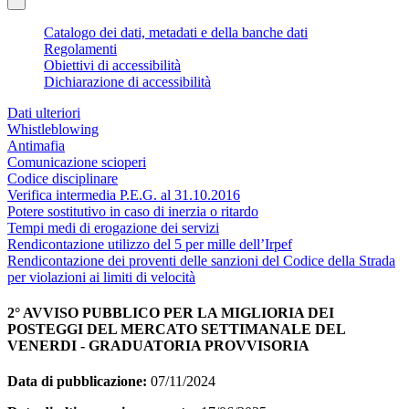
Catalogo dei dati, metadati e della banche dati
Regolamenti
Obiettivi di accessibilità
Dichiarazione di accessibilità
Dati ulteriori
Whistleblowing
Antimafia
Comunicazione scioperi
Codice disciplinare
Verifica intermedia P.E.G. al 31.10.2016
Potere sostitutivo in caso di inerzia o ritardo
Tempi medi di erogazione dei servizi
Rendicontazione utilizzo del 5 per mille dell’Irpef
Rendicontazione dei proventi delle sanzioni del Codice della Strada
per violazioni ai limiti di velocità
2° AVVISO PUBBLICO PER LA MIGLIORIA DEI
POSTEGGI DEL MERCATO SETTIMANALE DEL
VENERDI - GRADUATORIA PROVVISORIA
Data di pubblicazione:
07/11/2024