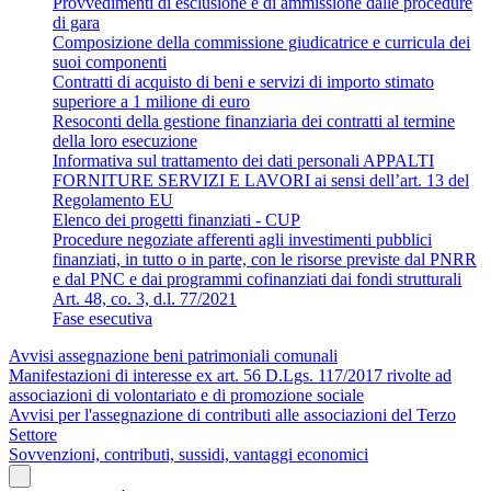
Provvedimenti di esclusione e di ammissione dalle procedure
di gara
Composizione della commissione giudicatrice e curricula dei
suoi componenti
Contratti di acquisto di beni e servizi di importo stimato
superiore a 1 milione di euro
Resoconti della gestione finanziaria dei contratti al termine
della loro esecuzione
Informativa sul trattamento dei dati personali APPALTI
FORNITURE SERVIZI E LAVORI ai sensi dell’art. 13 del
Regolamento EU
Elenco dei progetti finanziati - CUP
Procedure negoziate afferenti agli investimenti pubblici
finanziati, in tutto o in parte, con le risorse previste dal PNRR
e dal PNC e dai programmi cofinanziati dai fondi strutturali
Art. 48, co. 3, d.l. 77/2021
Fase esecutiva
Avvisi assegnazione beni patrimoniali comunali
Manifestazioni di interesse ex art. 56 D.Lgs. 117/2017 rivolte ad
associazioni di volontariato e di promozione sociale
Avvisi per l'assegnazione di contributi alle associazioni del Terzo
Settore
Sovvenzioni, contributi, sussidi, vantaggi economici