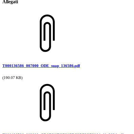
Allegati
T000136586_007000_ODE_suap_136586.pdf
(190.07 KB)