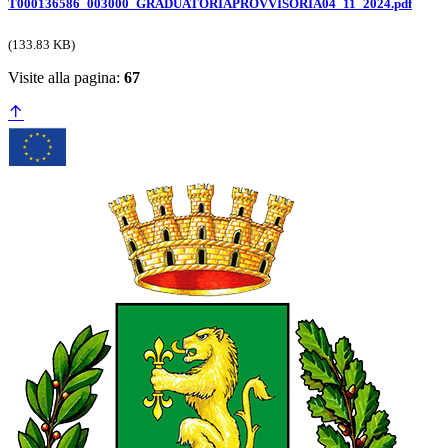
T000136586_003000_GRADUATORIAPROVVISORIA04_11_2024.pdf
(133.83 KB)
Visite alla pagina:
67