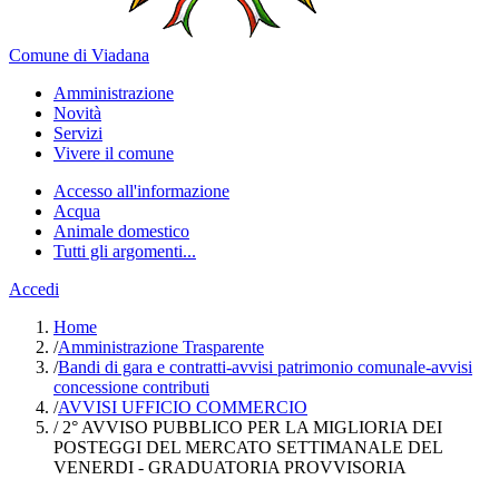
Comune di Viadana
Amministrazione
Novità
Servizi
Vivere il comune
Accesso all'informazione
Acqua
Animale domestico
Tutti gli argomenti...
Accedi
Home
/
Amministrazione Trasparente
/
Bandi di gara e contratti-avvisi patrimonio comunale-avvisi
concessione contributi
/
AVVISI UFFICIO COMMERCIO
/
2° AVVISO PUBBLICO PER LA MIGLIORIA DEI
POSTEGGI DEL MERCATO SETTIMANALE DEL
VENERDI - GRADUATORIA PROVVISORIA