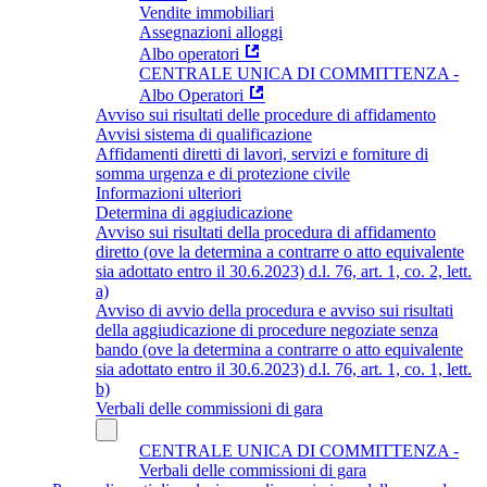
Vendite immobiliari
Assegnazioni alloggi
Albo operatori
CENTRALE UNICA DI COMMITTENZA -
Albo Operatori
Avviso sui risultati delle procedure di affidamento
Avvisi sistema di qualificazione
Affidamenti diretti di lavori, servizi e forniture di
somma urgenza e di protezione civile
Informazioni ulteriori
Determina di aggiudicazione
Avviso sui risultati della procedura di affidamento
diretto (ove la determina a contrarre o atto equivalente
sia adottato entro il 30.6.2023) d.l. 76, art. 1, co. 2, lett.
a)
Avviso di avvio della procedura e avviso sui risultati
della aggiudicazione di procedure negoziate senza
bando (ove la determina a contrarre o atto equivalente
sia adottato entro il 30.6.2023) d.l. 76, art. 1, co. 1, lett.
b)
Verbali delle commissioni di gara
CENTRALE UNICA DI COMMITTENZA -
Verbali delle commissioni di gara