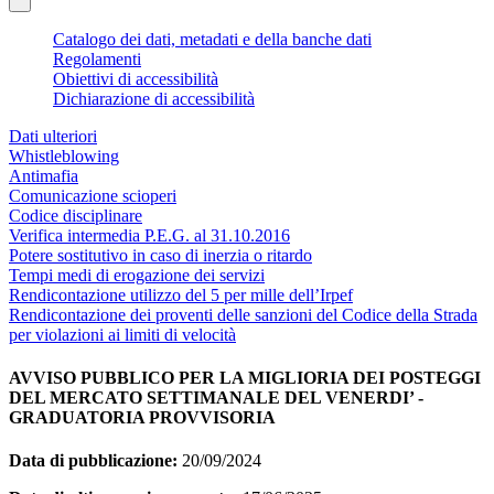
Catalogo dei dati, metadati e della banche dati
Regolamenti
Obiettivi di accessibilità
Dichiarazione di accessibilità
Dati ulteriori
Whistleblowing
Antimafia
Comunicazione scioperi
Codice disciplinare
Verifica intermedia P.E.G. al 31.10.2016
Potere sostitutivo in caso di inerzia o ritardo
Tempi medi di erogazione dei servizi
Rendicontazione utilizzo del 5 per mille dell’Irpef
Rendicontazione dei proventi delle sanzioni del Codice della Strada
per violazioni ai limiti di velocità
AVVISO PUBBLICO PER LA MIGLIORIA DEI POSTEGGI
DEL MERCATO SETTIMANALE DEL VENERDI’ -
GRADUATORIA PROVVISORIA
Data di pubblicazione:
20/09/2024