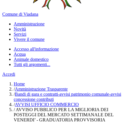
Comune di Viadana
Amministrazione
Novità
Servizi
Vivere il comune
Accesso all'informazione
Acqua
Animale domestico
Tutti gli argomenti...
Accedi
Home
/
Amministrazione Trasparente
/
Bandi di gara e contratti-avvisi patrimonio comunale-avvisi
concessione contributi
/
AVVISI UFFICIO COMMERCIO
/
AVVISO PUBBLICO PER LA MIGLIORIA DEI
POSTEGGI DEL MERCATO SETTIMANALE DEL
VENERDI’ - GRADUATORIA PROVVISORIA