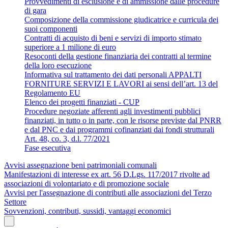
Provvedimenti di esclusione e di ammissione dalle procedure
di gara
Composizione della commissione giudicatrice e curricula dei
suoi componenti
Contratti di acquisto di beni e servizi di importo stimato
superiore a 1 milione di euro
Resoconti della gestione finanziaria dei contratti al termine
della loro esecuzione
Informativa sul trattamento dei dati personali APPALTI
FORNITURE SERVIZI E LAVORI ai sensi dell’art. 13 del
Regolamento EU
Elenco dei progetti finanziati - CUP
Procedure negoziate afferenti agli investimenti pubblici
finanziati, in tutto o in parte, con le risorse previste dal PNRR
e dal PNC e dai programmi cofinanziati dai fondi strutturali
Art. 48, co. 3, d.l. 77/2021
Fase esecutiva
Avvisi assegnazione beni patrimoniali comunali
Manifestazioni di interesse ex art. 56 D.Lgs. 117/2017 rivolte ad
associazioni di volontariato e di promozione sociale
Avvisi per l'assegnazione di contributi alle associazioni del Terzo
Settore
Sovvenzioni, contributi, sussidi, vantaggi economici