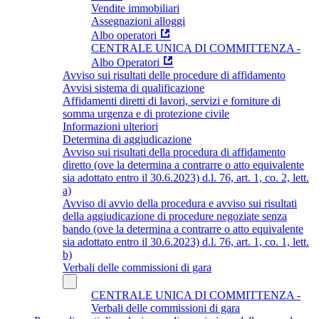
Vendite immobiliari
Assegnazioni alloggi
Albo operatori
CENTRALE UNICA DI COMMITTENZA -
Albo Operatori
Avviso sui risultati delle procedure di affidamento
Avvisi sistema di qualificazione
Affidamenti diretti di lavori, servizi e forniture di
somma urgenza e di protezione civile
Informazioni ulteriori
Determina di aggiudicazione
Avviso sui risultati della procedura di affidamento
diretto (ove la determina a contrarre o atto equivalente
sia adottato entro il 30.6.2023) d.l. 76, art. 1, co. 2, lett.
a)
Avviso di avvio della procedura e avviso sui risultati
della aggiudicazione di procedure negoziate senza
bando (ove la determina a contrarre o atto equivalente
sia adottato entro il 30.6.2023) d.l. 76, art. 1, co. 1, lett.
b)
Verbali delle commissioni di gara
CENTRALE UNICA DI COMMITTENZA -
Verbali delle commissioni di gara