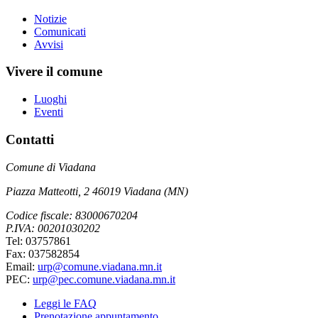
Notizie
Comunicati
Avvisi
Vivere il comune
Luoghi
Eventi
Contatti
Comune di Viadana
Piazza Matteotti, 2 46019 Viadana (MN)
Codice fiscale: 83000670204
P.IVA: 00201030202
Tel: 03757861
Fax: 037582854
Email:
urp@comune.viadana.mn.it
PEC:
urp@pec.comune.viadana.mn.it
Leggi le FAQ
Prenotazione appuntamento