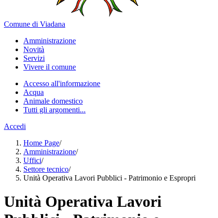
Comune di Viadana
Amministrazione
Novità
Servizi
Vivere il comune
Accesso all'informazione
Acqua
Animale domestico
Tutti gli argomenti...
Accedi
Home Page
/
Amministrazione
/
Uffici
/
Settore tecnico
/
Unità Operativa Lavori Pubblici - Patrimonio e Espropri
Unità Operativa Lavori