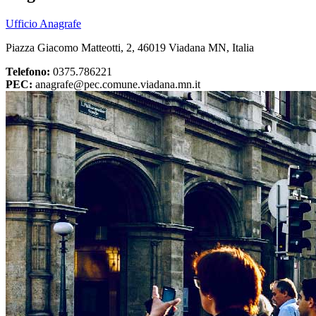
Ufficio Anagrafe
Piazza Giacomo Matteotti, 2, 46019 Viadana MN, Italia
Telefono:
0375.786221
PEC:
anagrafe@pec.comune.viadana.mn.it