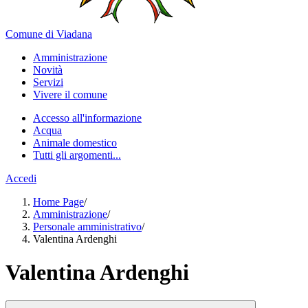
Comune di Viadana
Amministrazione
Novità
Servizi
Vivere il comune
Accesso all'informazione
Acqua
Animale domestico
Tutti gli argomenti...
Accedi
Home Page
/
Amministrazione
/
Personale amministrativo
/
Valentina Ardenghi
Valentina Ardenghi