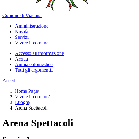
Comune di Viadana
Amministrazione
Novità
Servizi
Vivere il comune
Accesso all'informazione
Acqua
Animale domestico
Tutti gli argomenti...
Accedi
Home Page
/
Vivere il comune
/
Luoghi
/
Arena Spettacoli
Arena Spettacoli