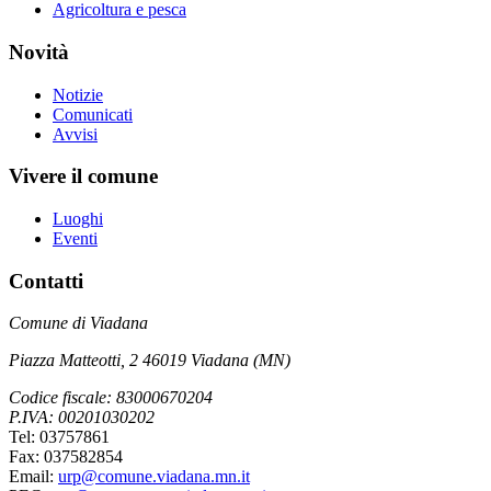
Agricoltura e pesca
Novità
Notizie
Comunicati
Avvisi
Vivere il comune
Luoghi
Eventi
Contatti
Comune di Viadana
Piazza Matteotti, 2 46019 Viadana (MN)
Codice fiscale: 83000670204
P.IVA: 00201030202
Tel: 03757861
Fax: 037582854
Email:
urp@comune.viadana.mn.it