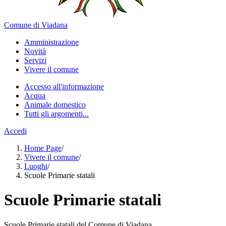
Comune di Viadana
Amministrazione
Novità
Servizi
Vivere il comune
Accesso all'informazione
Acqua
Animale domestico
Tutti gli argomenti...
Accedi
Home Page
/
Vivere il comune
/
Luoghi
/
Scuole Primarie statali
Scuole Primarie statali
Scuole Primarie statali del Comune di Viadana.