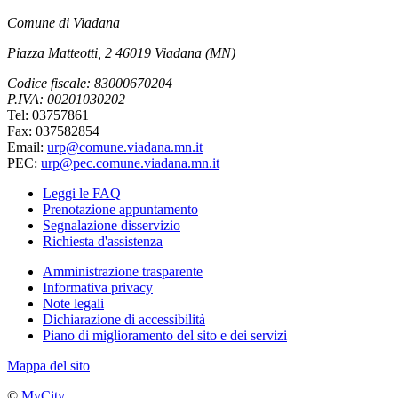
Comune di Viadana
Piazza Matteotti, 2 46019 Viadana (MN)
Codice fiscale: 83000670204
P.IVA: 00201030202
Tel: 03757861
Fax: 037582854
Email:
urp@comune.viadana.mn.it
PEC:
urp@pec.comune.viadana.mn.it
Leggi le FAQ
Prenotazione appuntamento
Segnalazione disservizio
Richiesta d'assistenza
Amministrazione trasparente
Informativa privacy
Note legali
Dichiarazione di accessibilità
Piano di miglioramento del sito e dei servizi
Mappa del sito
©
MyCity