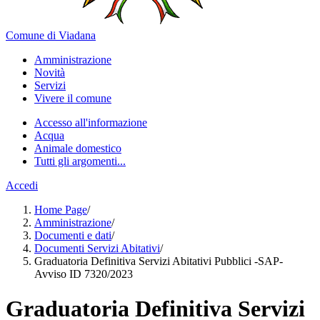
Comune di Viadana
Amministrazione
Novità
Servizi
Vivere il comune
Accesso all'informazione
Acqua
Animale domestico
Tutti gli argomenti...
Accedi
Home Page
/
Amministrazione
/
Documenti e dati
/
Documenti Servizi Abitativi
/
Graduatoria Definitiva Servizi Abitativi Pubblici -SAP-
Avviso ID 7320/2023
Graduatoria Definitiva Servizi