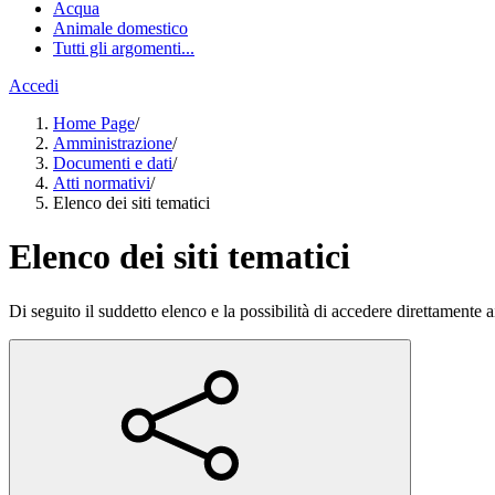
Acqua
Animale domestico
Tutti gli argomenti...
Accedi
Home Page
/
Amministrazione
/
Documenti e dati
/
Atti normativi
/
Elenco dei siti tematici
Elenco dei siti tematici
Di seguito il suddetto elenco e la possibilità di accedere direttamente ai