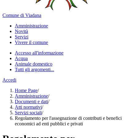
Comune di Viadana
Amministrazione
Novità
Servizi
Vivere il comune
Accesso all'informazione
Acqua
Animale domestico
Tutti gli argomenti...
Accedi
Home Page
/
Amministrazione
/
Documenti e dati
/
Atti normativi
/
Servizi sociali
/
Regolamento per l'assegnazione di contributi e benefici
economici ad enti pubblici e privati