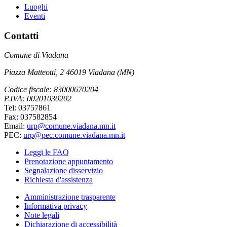
Luoghi
Eventi
Contatti
Comune di Viadana
Piazza Matteotti, 2 46019 Viadana (MN)
Codice fiscale: 83000670204
P.IVA: 00201030202
Tel: 03757861
Fax: 037582854
Email:
urp@comune.viadana.mn.it
PEC:
urp@pec.comune.viadana.mn.it
Leggi le FAQ
Prenotazione appuntamento
Segnalazione disservizio
Richiesta d'assistenza
Amministrazione trasparente
Informativa privacy
Note legali
Dichiarazione di accessibilità