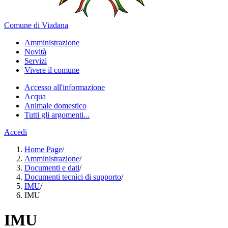
Comune di Viadana
Amministrazione
Novità
Servizi
Vivere il comune
Accesso all'informazione
Acqua
Animale domestico
Tutti gli argomenti...
Accedi
Home Page
/
Amministrazione
/
Documenti e dati
/
Documenti tecnici di supporto
/
IMU
/
IMU
IMU