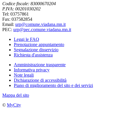
Codice fiscale: 83000670204
P.IVA: 00201030202
Tel: 03757861
Fax: 037582854
Email:
urp@comune.viadana.mn.it
PEC:
urp@pec.comune.viadana.mn.it
Leggi le FAQ
Prenotazione appuntamento
Segnalazione disservizio
Richiesta d'assistenza
Amministrazione trasparente
Informativa privacy
Note legali
Dichiarazione di accessibilità
Piano di miglioramento del sito e dei servizi
Mappa del sito
©
MyCity